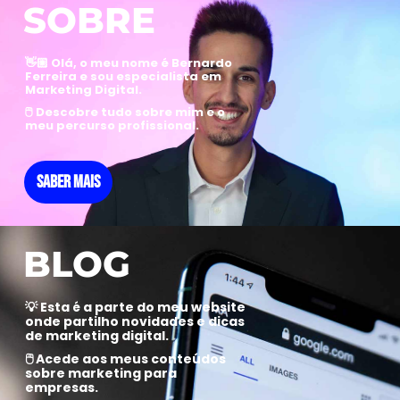
SOBRE
👋🏼 Olá, o meu nome é Bernardo
Ferreira e sou especialista em
Marketing Digital.
🖱️ Descobre tudo sobre mim e o
meu percurso profissional.
SABER MAIS
BLOG
💡 Esta é a parte do meu website
onde partilho novidades e dicas
de marketing digital.
🖱️ Acede aos meus conteúdos
sobre marketing para
empresas.