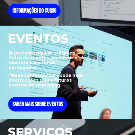
INFORMAÇÕES DO CURSO
EVENTOS
🎤
Encontra aqui as próximas
datas de eventos
, palestras e
masterclasses onde
participarei.
🖱️ Revê conferências e sabe mais
informações sobre futuros
eventos de marketing.
SABER MAIS SOBRE EVENTOS
SERVIÇOS