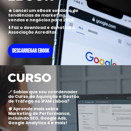
🔥 Lancei um eBook solidário de
tendências de marketing,
vendas e negócios para 2026.
⬇️ Faz o download e donativo à
Associação Acreditar.
DESCARREGAR EBOOK
CURSO
🪄 Sabias que sou coordenador
do Curso de Aquisição e Gestão
de Tráfego no IPAM Lisboa?
🧠 Aprende mais sobre
Marketing de Performance,
incluindo SEO, Google Ads,
Google Analytics 4 e mais!